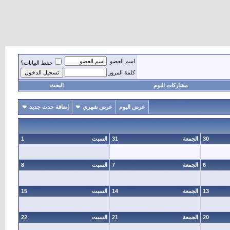
اسم العضو
حفظ البيانات؟
كلمة المرور
مشاركات اليوم
البحث
عرض اليوم
عرض شهري
إضافة حدث جديد
30
الجمعة
31
السبت
1
6
الجمعة
7
السبت
8
13
الجمعة
14
السبت
15
20
الجمعة
21
السبت
22