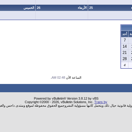
25
الأربعاء
26
الخميس
ة
أحد
7
14
21
28
4
الساعة الآن
02:48 AM
.
Powered by vBulletin® Version 3.8.12 by vBS
Copyright ©2000 - 2026, vBulletin Solutions, Inc.
Trans by
ولية قانونية حيال ذلك ويتحمل كاتبها مسؤولية النشروجميع الحقوق محفوظة لموقع ومنتدى داحس والغب