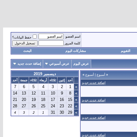
اسم العضو
حفظ البيانات؟
كلمة المرور
التقويم
مشاركات اليوم
البحث
عرض اليوم
عرض أسبوعي
إضافة حدث جديد
ديسمبر 2019
«
أسبوع
|
أسبوع
»
أحد
إثنين
ثلاثاء
أربعاء
ثلاثاء
جمعة
أحد
إضافة حدث جديد
7
6
5
4
3
2
1
>
14
13
12
11
10
9
8
>
21
20
19
18
17
16
15
>
إضافة حدث جديد
28
27
26
25
24
23
22
>
31
30
29
4
3
2
1
>
إضافة حدث جديد
إضافة حدث جديد