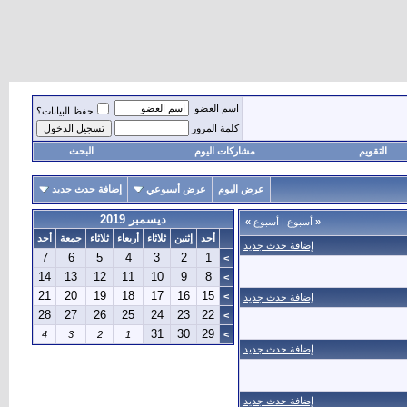
اسم العضو
حفظ البيانات؟
كلمة المرور
التقويم
مشاركات اليوم
البحث
عرض اليوم
عرض أسبوعي
إضافة حدث جديد
ديسمبر 2019
«
أسبوع
|
أسبوع
»
أحد
إثنين
ثلاثاء
أربعاء
ثلاثاء
جمعة
أحد
إضافة حدث جديد
7
6
5
4
3
2
1
>
14
13
12
11
10
9
8
>
21
20
19
18
17
16
15
>
إضافة حدث جديد
28
27
26
25
24
23
22
>
31
30
29
4
3
2
1
>
إضافة حدث جديد
إضافة حدث جديد