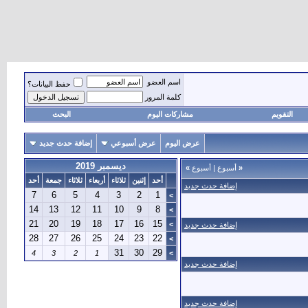
اسم العضو
حفظ البيانات؟
كلمة المرور
التقويم
مشاركات اليوم
البحث
عرض اليوم
عرض أسبوعي
إضافة حدث جديد
ديسمبر 2019
«
أسبوع
|
أسبوع
»
أحد
إثنين
ثلاثاء
أربعاء
ثلاثاء
جمعة
أحد
إضافة حدث جديد
7
6
5
4
3
2
1
>
14
13
12
11
10
9
8
>
21
20
19
18
17
16
15
>
إضافة حدث جديد
28
27
26
25
24
23
22
>
31
30
29
4
3
2
1
>
إضافة حدث جديد
إضافة حدث جديد