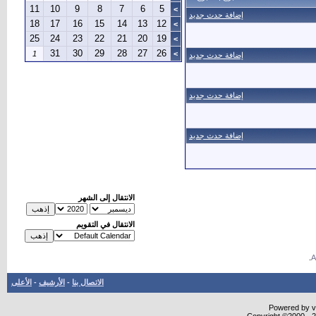
11
10
9
8
7
6
5
>
إضافة حدث جديد
18
17
16
15
14
13
12
>
25
24
23
22
21
20
19
>
31
30
29
28
27
26
1
>
إضافة حدث جديد
إضافة حدث جديد
إضافة حدث جديد
الانتقال إلى الشهر
الانتقال في التقويم
.
الاتصال بنا
-
الأرشيف
-
الأعلى
Powered by vB