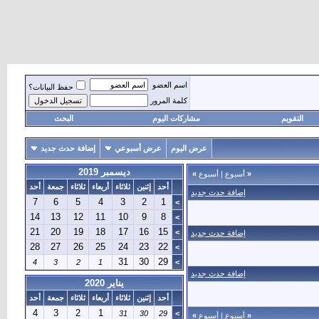
اسم العضو
حفظ البيانات؟
كلمة المرور
التقويم
مشاركات اليوم
البحث
عرض اليوم
عرض أسبوعي
إضافة حدث جديد
ديسمبر 2019
«
أسبوع
|
أسبوع
»
أحد
إثنين
ثلاثاء
أربعاء
ثلاثاء
جمعة
أحد
إضافة حدث جديد
7
6
5
4
3
2
1
>
14
13
12
11
10
9
8
>
21
20
19
18
17
16
15
>
إضافة حدث جديد
28
27
26
25
24
23
22
>
31
30
29
4
3
2
1
>
إضافة حدث جديد
يناير 2020
أحد
إثنين
ثلاثاء
أربعاء
ثلاثاء
جمعة
أحد
4
3
2
1
31
30
29
>
«
أسبوع
|
أسبوع
»