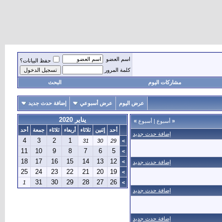
اسم العضو
حفظ البيانات؟
كلمة المرور
مشاركات اليوم
البحث
عرض اليوم
عرض أسبوعي
إضافة حدث جديد
يناير 2020
«
أسبوع
|
أسبوع
»
أحد
إثنين
ثلاثاء
أربعاء
ثلاثاء
جمعة
أحد
إضافة حدث جديد
4
3
2
1
31
30
29
>
11
10
9
8
7
6
5
>
18
17
16
15
14
13
12
>
إضافة حدث جديد
25
24
23
22
21
20
19
>
31
30
29
28
27
26
1
>
إضافة حدث جديد
إضافة حدث جديد