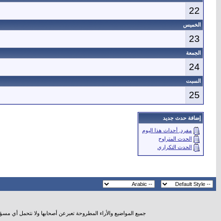
22
الخميس
23
الجمعة
24
السبت
25
إضافة حدث جديد
مفرد, أحداث هذا اليوم
الحدث المتراوح
الحدث التكراري
جميع المواضيع والأراء المطروحة تعبرعن أصحابها ولا نتحمل أي مسؤ