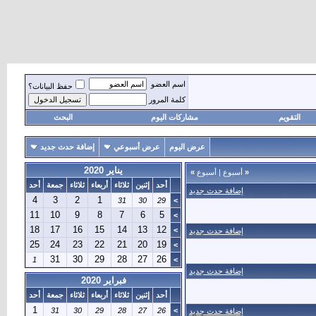
اسم العضو
حفظ البيانات؟
كلمة المرور
التقويم
مشاركات اليوم
البحث
عرض اليوم
عرض أسبوعي
إضافة حدث جديد
يناير 2020
«
أسبوع
|
أسبوع
»
أحد
إثنين
ثلاثاء
أربعاء
ثلاثاء
جمعة
أحد
إضافة حدث جديد
4
3
2
1
31
30
29
>
11
10
9
8
7
6
5
>
18
17
16
15
14
13
12
>
إضافة حدث جديد
25
24
23
22
21
20
19
>
31
30
29
28
27
26
1
>
إضافة حدث جديد
فبراير 2020
أحد
إثنين
ثلاثاء
أربعاء
ثلاثاء
جمعة
أحد
1
31
30
29
28
27
26
>
إضافة حدث جديد