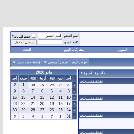
اسم العضو
حفظ البيانات؟
كلمة المرور
التقويم
مشاركات اليوم
البحث
عرض اليوم
عرض أسبوعي
إضافة حدث جديد
مايو 2020
«
أسبوع
|
أسبوع
»
أحد
إثنين
ثلاثاء
أربعاء
ثلاثاء
جمعة
أحد
إضافة حدث جديد
2
1
30
29
28
27
26
>
9
8
7
6
5
4
3
>
16
15
14
13
12
11
10
>
إضافة حدث جديد
23
22
21
20
19
18
17
>
30
29
28
27
26
25
24
>
إضافة حدث جديد
31
6
5
4
3
2
1
>
إضافة حدث جديد