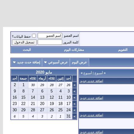
اسم العضو
حفظ البيانات؟
كلمة المرور
التقويم
مشاركات اليوم
البحث
عرض اليوم
عرض أسبوعي
إضافة حدث جديد
مايو 2020
«
أسبوع
|
أسبوع
»
أحد
إثنين
ثلاثاء
أربعاء
ثلاثاء
جمعة
أحد
إضافة حدث جديد
2
1
30
29
28
27
26
>
9
8
7
6
5
4
3
>
16
15
14
13
12
11
10
>
إضافة حدث جديد
23
22
21
20
19
18
17
>
30
29
28
27
26
25
24
>
إضافة حدث جديد
31
6
5
4
3
2
1
>
إضافة حدث جديد