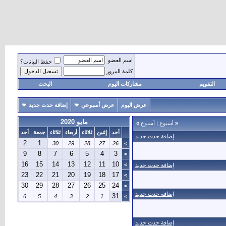
اسم العضو
حفظ البيانات؟
كلمة المرور
التقويم
مشاركات اليوم
البحث
عرض اليوم
عرض أسبوعي
إضافة حدث جديد
مايو 2020
«
أسبوع
|
أسبوع
»
أحد
إثنين
ثلاثاء
أربعاء
ثلاثاء
جمعة
أحد
إضافة حدث جديد
2
1
30
29
28
27
26
>
9
8
7
6
5
4
3
>
16
15
14
13
12
11
10
>
إضافة حدث جديد
23
22
21
20
19
18
17
>
30
29
28
27
26
25
24
>
إضافة حدث جديد
31
6
5
4
3
2
1
>
إضافة حدث جديد