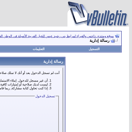
موقع ومنتدى داحس والغبراء لمرابط بني رشيد عبس للخيل العربية الأصيلة في الوطن ال
رسالة إدارية
التسجيل
التعليمات
رسالة إدارية
أنت لم تسجل الدخول بعد أو أنك لا تملك صلاحي
أن غير مسجل للدخول. إملاء الاستما
ليست لديك صلاحية أو إمتيازات كافي
إذا كنت تحاول كتابة مشاركة, ربما قا
تسجيل الدخول