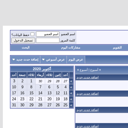
اسم العضو
حفظ البيانات؟
كلمة المرور
التقويم
مشاركات اليوم
البحث
عرض اليوم
عرض أسبوعي
إضافة حدث جديد
أكتوبر 2020
«
أسبوع
|
أسبوع
»
أحد
إثنين
ثلاثاء
أربعاء
ثلاثاء
جمعة
أحد
إضافة حدث جديد
3
2
1
30
29
28
27
>
10
9
8
7
6
5
4
>
17
16
15
14
13
12
11
>
إضافة حدث جديد
24
23
22
21
20
19
18
>
31
30
29
28
27
26
25
>
إضافة حدث جديد
إضافة حدث جديد