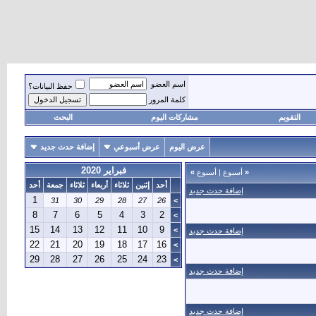
اسم العضو
حفظ البيانات؟
كلمة المرور
التقويم
مشاركات اليوم
البحث
عرض اليوم
عرض أسبوعي
إضافة حدث جديد
فبراير 2020
«
أسبوع
|
أسبوع
»
أحد
إثنين
ثلاثاء
أربعاء
ثلاثاء
جمعة
أحد
إضافة حدث جديد
1
31
30
29
28
27
26
>
8
7
6
5
4
3
2
>
15
14
13
12
11
10
9
>
إضافة حدث جديد
22
21
20
19
18
17
16
>
29
28
27
26
25
24
23
>
إضافة حدث جديد
إضافة حدث جديد