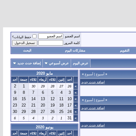
اسم العضو
حفظ البيانات؟
كلمة المرور
التقويم
مشاركات اليوم
البحث
عرض اليوم
عرض أسبوعي
إضافة حدث جديد
مايو 2020
«
أسبوع
|
أسبوع
»
أحد
إثنين
ثلاثاء
أربعاء
ثلاثاء
جمعة
أحد
إضافة حدث جديد
2
1
30
29
28
27
26
>
9
8
7
6
5
4
3
>
16
15
14
13
12
11
10
>
«
أسبوع
|
أسبوع
»
23
22
21
20
19
18
17
>
إضافة حدث جديد
30
29
28
27
26
25
24
>
31
6
5
4
3
2
1
>
إضافة حدث جديد
يونيو 2020
أحد
إثنين
ثلاثاء
أربعاء
ثلاثاء
جمعة
أحد