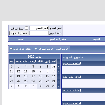
اسم العضو
حفظ البيانات؟
كلمة المرور
التقويم
مشاركات اليوم
البحث
عرض اليوم
عرض أسبوعي
إضافة حدث جديد
يونيو 2020
«
أسبوع
|
أسبوع
»
أحد
إثنين
ثلاثاء
أربعاء
ثلاثاء
جمعة
أحد
إضافة حدث جديد
6
5
4
3
2
1
31
>
13
12
11
10
9
8
7
>
20
19
18
17
16
15
14
>
إضافة حدث جديد
27
26
25
24
23
22
21
>
30
29
28
4
3
2
1
>
إضافة حدث جديد
إضافة حدث جديد