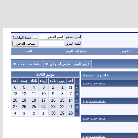
اسم العضو
حفظ البيانات؟
كلمة المرور
التقويم
مشاركات اليوم
البحث
عرض اليوم
عرض أسبوعي
إضافة حدث جديد
يونيو 2020
«
أسبوع
|
أسبوع
»
أحد
إثنين
ثلاثاء
أربعاء
ثلاثاء
جمعة
أحد
إضافة حدث جديد
6
5
4
3
2
1
31
>
13
12
11
10
9
8
7
>
20
19
18
17
16
15
14
>
إضافة حدث جديد
27
26
25
24
23
22
21
>
30
29
28
4
3
2
1
>
إضافة حدث جديد
إضافة حدث جديد