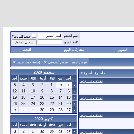
اسم العضو
حفظ البيانات؟
كلمة المرور
التقويم
مشاركات اليوم
البحث
عرض اليوم
عرض أسبوعي
إضافة حدث جديد
سبتمبر 2020
«
أسبوع
|
أسبوع
»
أحد
إثنين
ثلاثاء
أربعاء
ثلاثاء
جمعة
أحد
إضافة حدث جديد
5
4
3
2
1
31
30
>
12
11
10
9
8
7
6
>
19
18
17
16
15
14
13
>
إضافة حدث جديد
26
25
24
23
22
21
20
>
30
29
28
27
3
2
1
>
إضافة حدث جديد
أكتوبر 2020
أحد
إثنين
ثلاثاء
أربعاء
ثلاثاء
جمعة
أحد
3
2
1
30
29
28
27
>
إضافة حدث جديد