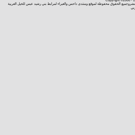
Copyright ©2000 - 20
ة النشروجميع الحقوق محفوظة لموقع ومنتدى داحس والغبراء لمرابط بني رشيد عبس للخيل العربية
بي