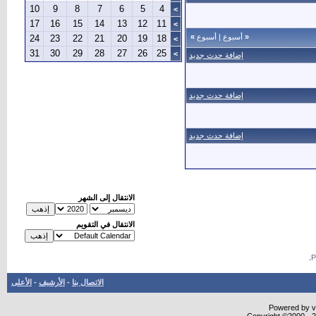
10
9
8
7
6
5
4
>
17
16
15
14
13
12
11
>
«
أسبوع
|
أسبوع
»
24
23
22
21
20
19
18
>
31
30
29
28
27
26
25
>
إضافة حدث جديد
إضافة حدث جديد
إضافة حدث جديد
الانتقال إلى الشهر
الانتقال في التقويم
.
الاتصال بنا
-
الأرشيف
-
الأعلى
Powered by vB