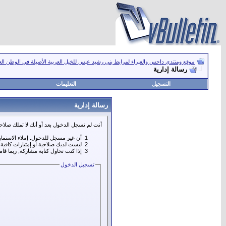
موقع ومنتدى داحس والغبراء لمرابط بني رشيد عبس للخيل العربية الأصيلة في الوطن ال
رسالة إدارية
التسجيل
التعليمات
رسالة إدارية
أنت لم تسجل الدخول بعد أو أنك لا تملك صلاحي
أن غير مسجل للدخول. إملاء الاستما
ليست لديك صلاحية أو إمتيازات كافي
إذا كنت تحاول كتابة مشاركة, ربما قا
تسجيل الدخول