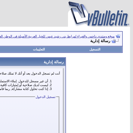
موقع ومنتدى داحس والغبراء لمرابط بني رشيد عبس للخيل العربية الأصيلة في الوطن ال
رسالة إدارية
التسجيل
التعليمات
رسالة إدارية
أنت لم تسجل الدخول بعد أو أنك لا تملك صلاحي
أن غير مسجل للدخول. إملاء الاستما
ليست لديك صلاحية أو إمتيازات كافي
إذا كنت تحاول كتابة مشاركة, ربما قا
تسجيل الدخول