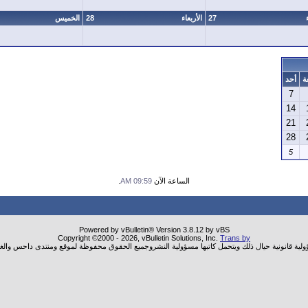
27
الأربعاء
28
الخميس
ة
أحد
7
14
21
28
5
الساعة الآن
09:59 AM
.
Powered by vBulletin® Version 3.8.12 by vBS
Copyright ©2000 - 2026, vBulletin Solutions, Inc.
Trans by
ؤولية قانونية حيال ذلك ويتحمل كاتبها مسؤولية النشروجميع الحقوق محفوظة لموقع ومنتدى داحس والغب