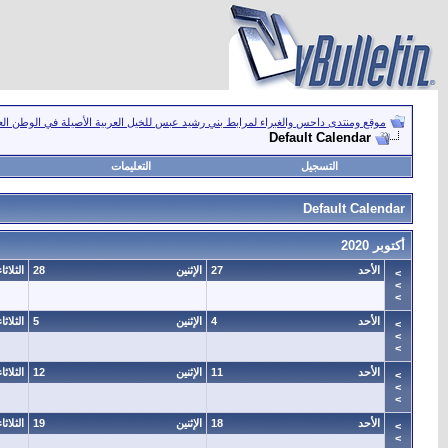
موقع ومنتدى داحس والغبراء لمرابط بني رشيد عبس للخيل العربية الأصيلة في الوطن ال
Default Calendar
التسجيل
التعليمات
Default Calendar
أكتوبر 2020
الأحد
27
الإثنين
28
الثلاثاء
>
>
>
الأحد
4
الإثنين
5
الثلاثاء
>
>
>
الأحد
11
الإثنين
12
الثلاثاء
>
>
>
الأحد
18
الإثنين
19
الثلاثاء
>
>