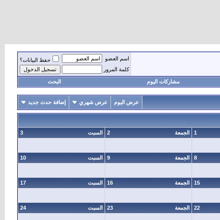
اسم العضو
حفظ البيانات؟
كلمة المرور
مشاركات اليوم
البحث
عرض اليوم
عرض شهري
إضافة حدث جديد
1
الجمعة
2
السبت
3
8
الجمعة
9
السبت
10
15
الجمعة
16
السبت
17
22
الجمعة
23
السبت
24