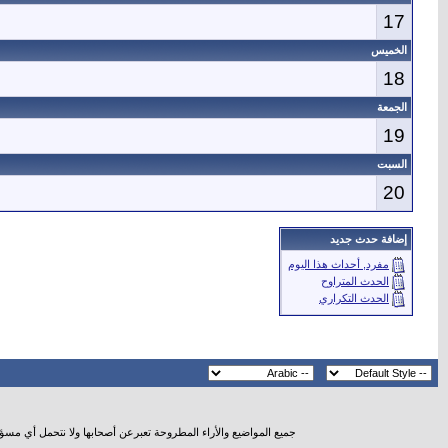
17
الخميس
18
الجمعة
19
السبت
20
إضافة حدث جديد
مفرد, أحداث هذا اليوم
الحدث المتراوح
الحدث التكراري
جميع المواضيع والأراء المطروحة تعبرعن أصحابها ولا نتحمل أي مسؤ