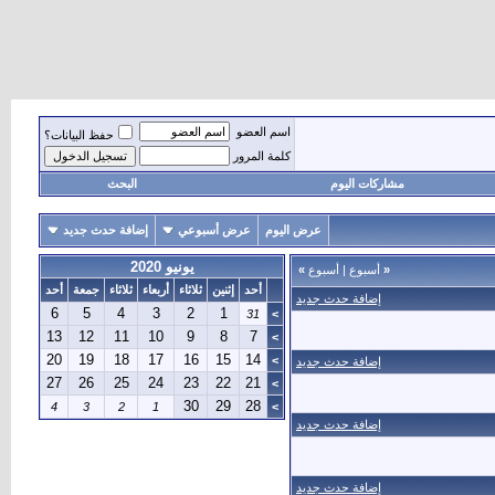
اسم العضو
حفظ البيانات؟
كلمة المرور
مشاركات اليوم
البحث
عرض اليوم
عرض أسبوعي
إضافة حدث جديد
يونيو 2020
«
أسبوع
|
أسبوع
»
أحد
إثنين
ثلاثاء
أربعاء
ثلاثاء
جمعة
أحد
إضافة حدث جديد
6
5
4
3
2
1
31
>
13
12
11
10
9
8
7
>
20
19
18
17
16
15
14
>
إضافة حدث جديد
27
26
25
24
23
22
21
>
30
29
28
4
3
2
1
>
إضافة حدث جديد
إضافة حدث جديد