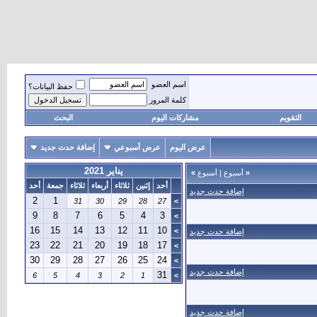
اسم العضو
حفظ البيانات؟
كلمة المرور
التقويم
مشاركات اليوم
البحث
عرض اليوم
عرض أسبوعي
إضافة حدث جديد
يناير 2021
«
أسبوع
|
أسبوع
»
أحد
إثنين
ثلاثاء
أربعاء
ثلاثاء
جمعة
أحد
إضافة حدث جديد
2
1
31
30
29
28
27
>
9
8
7
6
5
4
3
>
16
15
14
13
12
11
10
>
إضافة حدث جديد
23
22
21
20
19
18
17
>
30
29
28
27
26
25
24
>
إضافة حدث جديد
31
6
5
4
3
2
1
>
إضافة حدث جديد