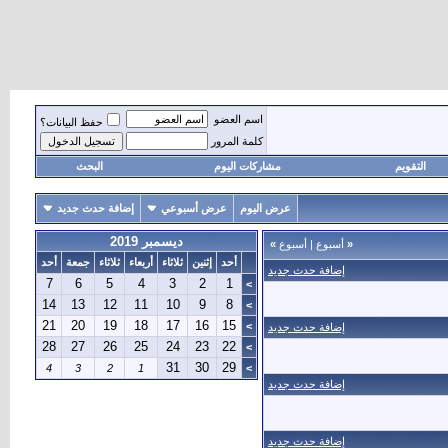
اسم العضو
حفظ البيانات؟
كلمة المرور
التقويم
مشاركات اليوم
البحث
عرض اليوم
عرض أسبوعي
إضافة حدث جديد
ديسمبر 2019
«
أسبوع
|
أسبوع
»
أحد
إثنين
ثلاثاء
أربعاء
ثلاثاء
جمعة
أحد
إضافة حدث جديد
7
6
5
4
3
2
1
>
14
13
12
11
10
9
8
>
21
20
19
18
17
16
15
>
إضافة حدث جديد
28
27
26
25
24
23
22
>
31
30
29
4
3
2
1
>
إضافة حدث جديد
إضافة حدث جديد