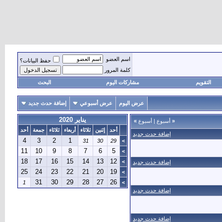
اسم العضو
حفظ البيانات؟
كلمة المرور
التقويم
مشاركات اليوم
البحث
عرض اليوم
عرض أسبوعي
إضافة حدث جديد
يناير 2020
«
أسبوع
|
أسبوع
»
أحد
إثنين
ثلاثاء
أربعاء
ثلاثاء
جمعة
أحد
إضافة حدث جديد
4
3
2
1
31
30
29
>
11
10
9
8
7
6
5
>
18
17
16
15
14
13
12
>
إضافة حدث جديد
25
24
23
22
21
20
19
>
31
30
29
28
27
26
1
>
إضافة حدث جديد
إضافة حدث جديد