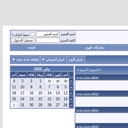
اسم العضو
حفظ البيانات؟
كلمة المرور
مشاركات اليوم
البحث
عرض اليوم
عرض أسبوعي
إضافة حدث جديد
يناير 2020
«
أسبوع
|
أسبوع
»
أحد
إثنين
ثلاثاء
أربعاء
ثلاثاء
جمعة
أحد
إضافة حدث جديد
4
3
2
1
31
30
29
>
11
10
9
8
7
6
5
>
18
17
16
15
14
13
12
>
إضافة حدث جديد
25
24
23
22
21
20
19
>
31
30
29
28
27
26
1
>
إضافة حدث جديد
إضافة حدث جديد