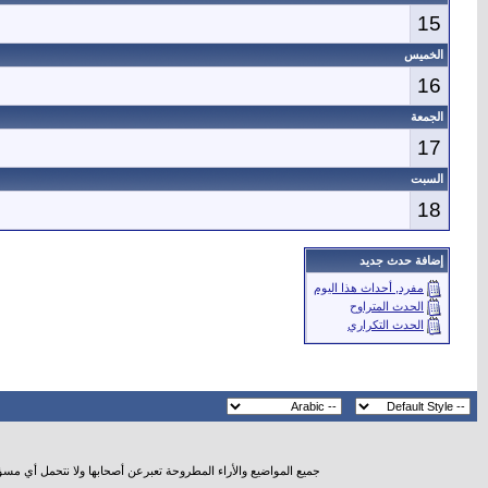
15
الخميس
16
الجمعة
17
السبت
18
إضافة حدث جديد
مفرد, أحداث هذا اليوم
الحدث المتراوح
الحدث التكراري
جميع المواضيع والأراء المطروحة تعبرعن أصحابها ولا نتحمل أي مس