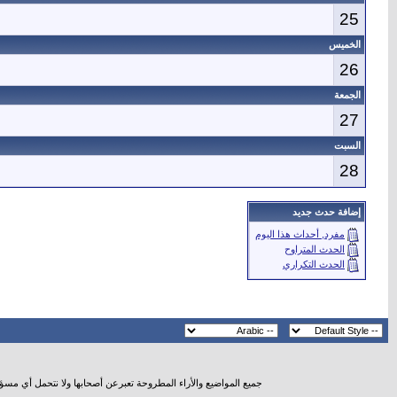
25
الخميس
26
الجمعة
27
السبت
28
إضافة حدث جديد
مفرد, أحداث هذا اليوم
الحدث المتراوح
الحدث التكراري
جميع المواضيع والأراء المطروحة تعبرعن أصحابها ولا نتحمل أي مسؤ