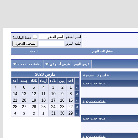
اسم العضو
حفظ البيانات؟
كلمة المرور
مشاركات اليوم
البحث
عرض اليوم
عرض أسبوعي
إضافة حدث جديد
مارس 2020
«
أسبوع
|
أسبوع
»
أحد
إثنين
ثلاثاء
أربعاء
ثلاثاء
جمعة
أحد
إضافة حدث جديد
7
6
5
4
3
2
1
>
14
13
12
11
10
9
8
>
21
20
19
18
17
16
15
>
إضافة حدث جديد
28
27
26
25
24
23
22
>
31
30
29
4
3
2
1
>
إضافة حدث جديد
إضافة حدث جديد