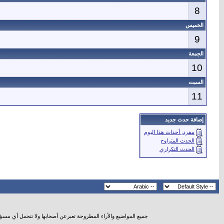
8
الخميس
9
الجمعة
10
السبت
11
إضافة حدث جديد
مفرد, أحداث هذا اليوم
الحدث المتراوح
الحدث التكراري
جميع المواضيع والأراء المطروحة تعبرعن أصحابها ولا نتحمل أي مسؤ