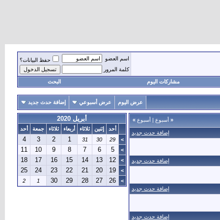
اسم العضو
حفظ البيانات؟
كلمة المرور
مشاركات اليوم
البحث
عرض اليوم
عرض أسبوعي
إضافة حدث جديد
أبريل 2020
«
أسبوع
|
أسبوع
»
أحد
إثنين
ثلاثاء
أربعاء
ثلاثاء
جمعة
أحد
إضافة حدث جديد
4
3
2
1
31
30
29
>
11
10
9
8
7
6
5
>
18
17
16
15
14
13
12
>
إضافة حدث جديد
25
24
23
22
21
20
19
>
30
29
28
27
26
2
1
>
إضافة حدث جديد
إضافة حدث جديد