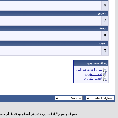
6
الخميس
7
الجمعة
8
السبت
9
إضافة حدث جديد
مفرد, أحداث هذا اليوم
الحدث المتراوح
الحدث التكراري
جميع المواضيع والأراء المطروحة تعبرعن أصحابها ولا نتحمل أي مس