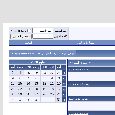
اسم العضو
حفظ البيانات؟
كلمة المرور
مشاركات اليوم
البحث
عرض اليوم
عرض أسبوعي
إضافة حدث جديد
مايو 2020
«
أسبوع
|
أسبوع
»
أحد
إثنين
ثلاثاء
أربعاء
ثلاثاء
جمعة
أحد
إضافة حدث جديد
2
1
30
29
28
27
26
>
9
8
7
6
5
4
3
>
16
15
14
13
12
11
10
>
إضافة حدث جديد
23
22
21
20
19
18
17
>
30
29
28
27
26
25
24
>
إضافة حدث جديد
31
6
5
4
3
2
1
>
إضافة حدث جديد