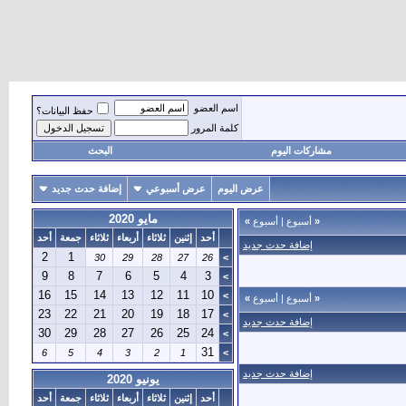
اسم العضو
حفظ البيانات؟
كلمة المرور
مشاركات اليوم
البحث
عرض اليوم
عرض أسبوعي
إضافة حدث جديد
مايو 2020
«
أسبوع
|
أسبوع
»
أحد
إثنين
ثلاثاء
أربعاء
ثلاثاء
جمعة
أحد
إضافة حدث جديد
2
1
30
29
28
27
26
>
9
8
7
6
5
4
3
>
16
15
14
13
12
11
10
>
«
أسبوع
|
أسبوع
»
23
22
21
20
19
18
17
>
إضافة حدث جديد
30
29
28
27
26
25
24
>
31
6
5
4
3
2
1
>
إضافة حدث جديد
يونيو 2020
أحد
إثنين
ثلاثاء
أربعاء
ثلاثاء
جمعة
أحد