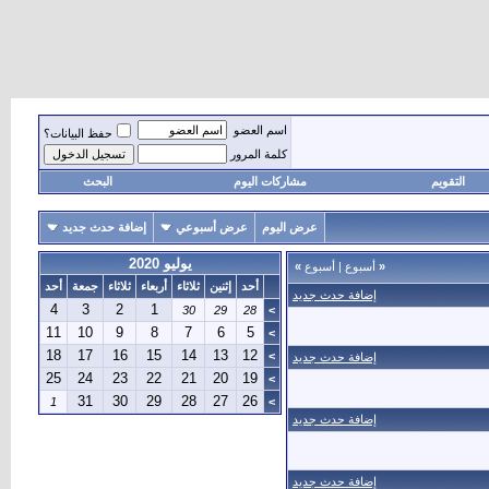
اسم العضو
حفظ البيانات؟
كلمة المرور
التقويم
مشاركات اليوم
البحث
عرض اليوم
عرض أسبوعي
إضافة حدث جديد
يوليو 2020
«
أسبوع
|
أسبوع
»
أحد
إثنين
ثلاثاء
أربعاء
ثلاثاء
جمعة
أحد
إضافة حدث جديد
4
3
2
1
30
29
28
>
11
10
9
8
7
6
5
>
18
17
16
15
14
13
12
>
إضافة حدث جديد
25
24
23
22
21
20
19
>
31
30
29
28
27
26
1
>
إضافة حدث جديد
إضافة حدث جديد