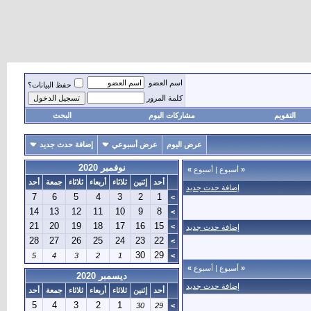
اسم العضو
حفظ البيانات؟
كلمة المرور
التقويم
مشاركات اليوم
البحث
عرض اليوم
عرض أسبوعي
إضافة حدث جديد
نوفمبر 2020
«
أسبوع
|
أسبوع
»
أحد
إثنين
ثلاثاء
أربعاء
ثلاثاء
جمعة
أحد
إضافة حدث جديد
7
6
5
4
3
2
1
>
14
13
12
11
10
9
8
>
21
20
19
18
17
16
15
>
إضافة حدث جديد
28
27
26
25
24
23
22
>
30
29
5
4
3
2
1
>
«
أسبوع
|
أسبوع
»
ديسمبر 2020
إضافة حدث جديد
أحد
إثنين
ثلاثاء
أربعاء
ثلاثاء
جمعة
أحد
5
4
3
2
1
30
29
>