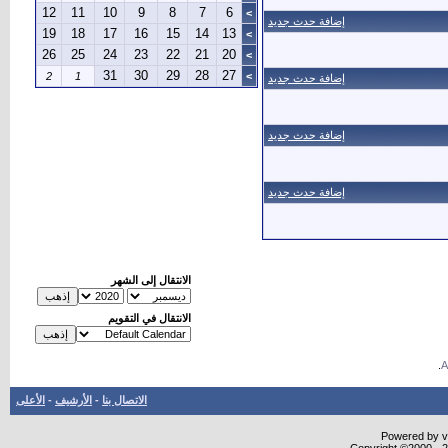
12
11
10
9
8
7
6
>
إضافة حدث جديد
19
18
17
16
15
14
13
>
26
25
24
23
22
21
20
>
31
30
29
28
27
2
1
>
إضافة حدث جديد
إضافة حدث جديد
إضافة حدث جديد
الانتقال إلى الشهر
الانتقال في التقويم
.
الاتصال بنا
-
الأرشيف
-
الأعلى
Powered by vB