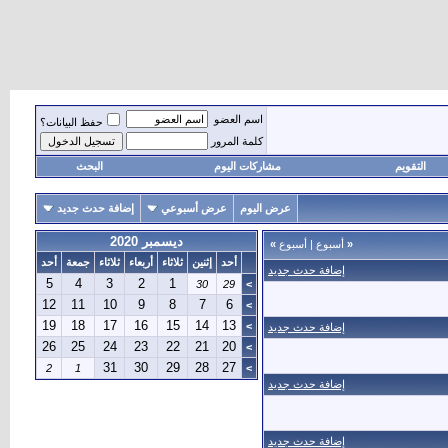
اسم العضو
حفظ البيانات؟
كلمة المرور
التقويم
مشاركات اليوم
البحث
عرض اليوم
عرض أسبوعي
إضافة حدث جديد
ديسمبر 2020
«
أسبوع
|
أسبوع
»
أحد
إثنين
ثلاثاء
أربعاء
ثلاثاء
جمعة
أحد
إضافة حدث جديد
5
4
3
2
1
30
29
>
12
11
10
9
8
7
6
>
19
18
17
16
15
14
13
>
إضافة حدث جديد
26
25
24
23
22
21
20
>
31
30
29
28
27
2
1
>
إضافة حدث جديد
إضافة حدث جديد