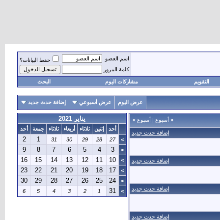
اسم العضو
حفظ البيانات؟
كلمة المرور
التقويم
مشاركات اليوم
البحث
عرض اليوم
عرض أسبوعي
إضافة حدث جديد
يناير 2021
«
أسبوع
|
أسبوع
»
أحد
إثنين
ثلاثاء
أربعاء
ثلاثاء
جمعة
أحد
إضافة حدث جديد
2
1
31
30
29
28
27
>
9
8
7
6
5
4
3
>
16
15
14
13
12
11
10
>
إضافة حدث جديد
23
22
21
20
19
18
17
>
30
29
28
27
26
25
24
>
إضافة حدث جديد
31
6
5
4
3
2
1
>
إضافة حدث جديد