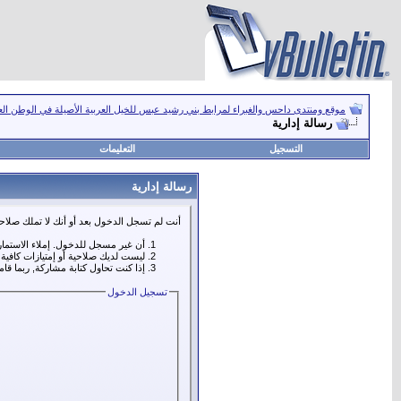
موقع ومنتدى داحس والغبراء لمرابط بني رشيد عبس للخيل العربية الأصيلة في الوطن ال
رسالة إدارية
التسجيل
التعليمات
رسالة إدارية
أنت لم تسجل الدخول بعد أو أنك لا تملك صلاحي
أن غير مسجل للدخول. إملاء الاستما
ليست لديك صلاحية أو إمتيازات كافي
إذا كنت تحاول كتابة مشاركة, ربما قا
تسجيل الدخول