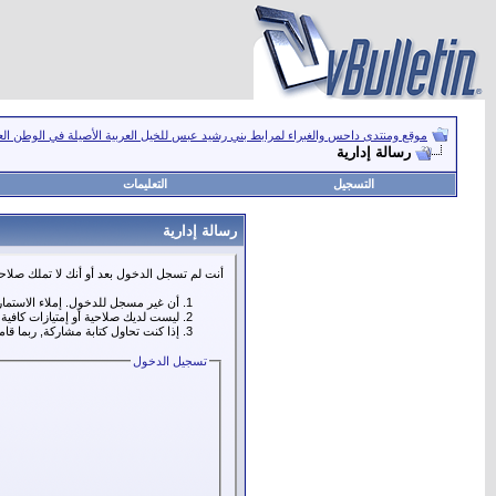
موقع ومنتدى داحس والغبراء لمرابط بني رشيد عبس للخيل العربية الأصيلة في الوطن ال
رسالة إدارية
التسجيل
التعليمات
رسالة إدارية
أنت لم تسجل الدخول بعد أو أنك لا تملك صلاحي
أن غير مسجل للدخول. إملاء الاستما
ليست لديك صلاحية أو إمتيازات كافي
إذا كنت تحاول كتابة مشاركة, ربما قا
تسجيل الدخول