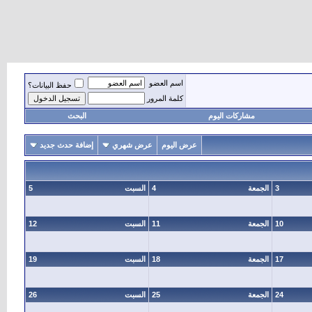
اسم العضو
حفظ البيانات؟
كلمة المرور
مشاركات اليوم
البحث
عرض اليوم
عرض شهري
إضافة حدث جديد
3
الجمعة
4
السبت
5
10
الجمعة
11
السبت
12
17
الجمعة
18
السبت
19
24
الجمعة
25
السبت
26