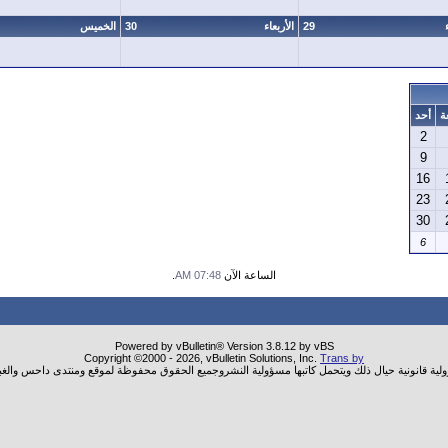
29
الأربعاء
30
الخميس
ة
أحد
2
9
16
23
30
6
الساعة الآن
07:48 AM
.
Powered by vBulletin® Version 3.8.12 by vBS
Copyright ©2000 - 2026, vBulletin Solutions, Inc.
Trans by
ولية قانونية حيال ذلك ويتحمل كاتبها مسؤولية النشروجميع الحقوق محفوظة لموقع ومنتدى داحس والغب