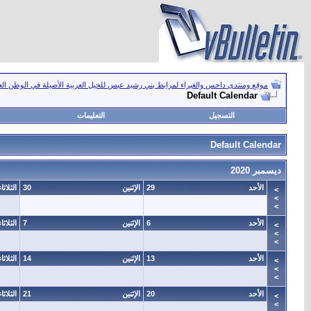
موقع ومنتدى داحس والغبراء لمرابط بني رشيد عبس للخيل العربية الأصيلة في الوطن ال
Default Calendar
التسجيل
التعليمات
Default Calendar
ديسمبر 2020
الأحد
29
الإثنين
30
الثلاثاء
>
>
>
الأحد
6
الإثنين
7
الثلاثاء
>
>
>
الأحد
13
الإثنين
14
الثلاثاء
>
>
>
الأحد
20
الإثنين
21
الثلاثاء
>
>