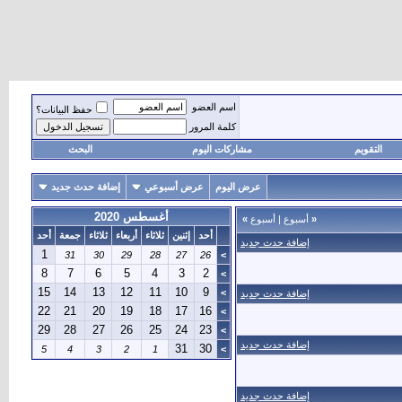
اسم العضو
حفظ البيانات؟
كلمة المرور
التقويم
مشاركات اليوم
البحث
عرض اليوم
عرض أسبوعي
إضافة حدث جديد
أغسطس 2020
«
أسبوع
|
أسبوع
»
أحد
إثنين
ثلاثاء
أربعاء
ثلاثاء
جمعة
أحد
إضافة حدث جديد
1
31
30
29
28
27
26
>
8
7
6
5
4
3
2
>
15
14
13
12
11
10
9
>
إضافة حدث جديد
22
21
20
19
18
17
16
>
29
28
27
26
25
24
23
>
إضافة حدث جديد
31
30
5
4
3
2
1
>
إضافة حدث جديد