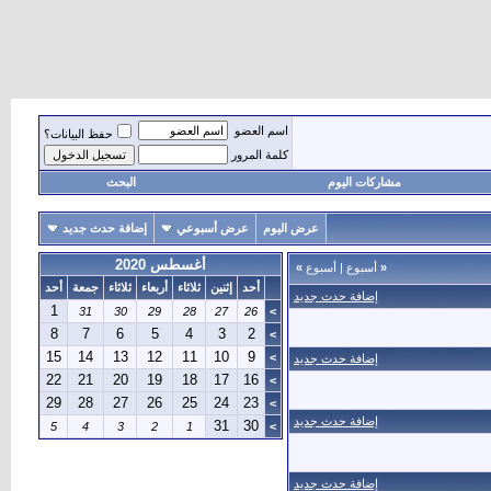
اسم العضو
حفظ البيانات؟
كلمة المرور
مشاركات اليوم
البحث
عرض اليوم
عرض أسبوعي
إضافة حدث جديد
أغسطس 2020
«
أسبوع
|
أسبوع
»
أحد
إثنين
ثلاثاء
أربعاء
ثلاثاء
جمعة
أحد
إضافة حدث جديد
1
31
30
29
28
27
26
>
8
7
6
5
4
3
2
>
15
14
13
12
11
10
9
>
إضافة حدث جديد
22
21
20
19
18
17
16
>
29
28
27
26
25
24
23
>
إضافة حدث جديد
31
30
5
4
3
2
1
>
إضافة حدث جديد