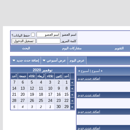
اسم العضو
حفظ البيانات؟
كلمة المرور
التقويم
مشاركات اليوم
البحث
عرض اليوم
عرض أسبوعي
إضافة حدث جديد
نوفمبر 2020
«
أسبوع
|
أسبوع
»
أحد
إثنين
ثلاثاء
أربعاء
ثلاثاء
جمعة
أحد
إضافة حدث جديد
7
6
5
4
3
2
1
>
14
13
12
11
10
9
8
>
21
20
19
18
17
16
15
>
إضافة حدث جديد
28
27
26
25
24
23
22
>
30
29
5
4
3
2
1
>
إضافة حدث جديد
إضافة حدث جديد