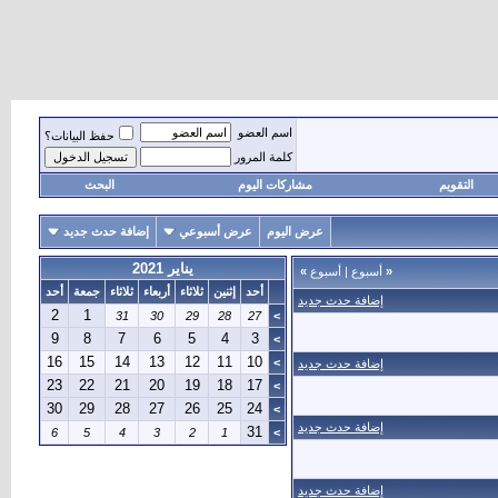
اسم العضو
حفظ البيانات؟
كلمة المرور
التقويم
مشاركات اليوم
البحث
عرض اليوم
عرض أسبوعي
إضافة حدث جديد
يناير 2021
«
أسبوع
|
أسبوع
»
أحد
إثنين
ثلاثاء
أربعاء
ثلاثاء
جمعة
أحد
إضافة حدث جديد
2
1
31
30
29
28
27
>
9
8
7
6
5
4
3
>
16
15
14
13
12
11
10
>
إضافة حدث جديد
23
22
21
20
19
18
17
>
30
29
28
27
26
25
24
>
إضافة حدث جديد
31
6
5
4
3
2
1
>
إضافة حدث جديد