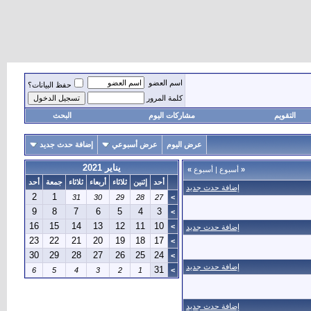
اسم العضو
حفظ البيانات؟
كلمة المرور
التقويم
مشاركات اليوم
البحث
عرض اليوم
عرض أسبوعي
إضافة حدث جديد
يناير 2021
«
أسبوع
|
أسبوع
»
أحد
إثنين
ثلاثاء
أربعاء
ثلاثاء
جمعة
أحد
إضافة حدث جديد
2
1
31
30
29
28
27
>
9
8
7
6
5
4
3
>
16
15
14
13
12
11
10
>
إضافة حدث جديد
23
22
21
20
19
18
17
>
30
29
28
27
26
25
24
>
إضافة حدث جديد
31
6
5
4
3
2
1
>
إضافة حدث جديد