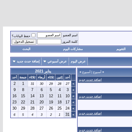
اسم العضو
حفظ البيانات؟
كلمة المرور
التقويم
مشاركات اليوم
البحث
عرض اليوم
عرض أسبوعي
إضافة حدث جديد
يناير 2021
«
أسبوع
|
أسبوع
»
أحد
إثنين
ثلاثاء
أربعاء
ثلاثاء
جمعة
أحد
إضافة حدث جديد
2
1
31
30
29
28
27
>
9
8
7
6
5
4
3
>
16
15
14
13
12
11
10
>
إضافة حدث جديد
23
22
21
20
19
18
17
>
30
29
28
27
26
25
24
>
إضافة حدث جديد
31
6
5
4
3
2
1
>
إضافة حدث جديد