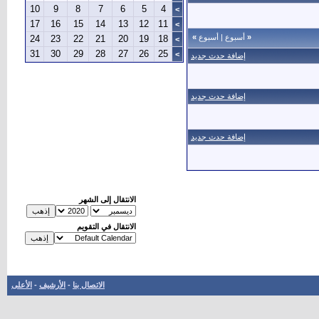
10
9
8
7
6
5
4
>
17
16
15
14
13
12
11
>
«
أسبوع
|
أسبوع
»
24
23
22
21
20
19
18
>
31
30
29
28
27
26
25
>
إضافة حدث جديد
إضافة حدث جديد
إضافة حدث جديد
الانتقال إلى الشهر
الانتقال في التقويم
الاتصال بنا
-
الأرشيف
-
الأعلى