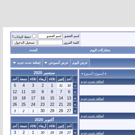
اسم العضو
حفظ البيانات؟
كلمة المرور
مشاركات اليوم
البحث
عرض اليوم
عرض أسبوعي
إضافة حدث جديد
سبتمبر 2020
«
أسبوع
|
أسبوع
»
أحد
إثنين
ثلاثاء
أربعاء
ثلاثاء
جمعة
أحد
إضافة حدث جديد
5
4
3
2
1
31
30
>
12
11
10
9
8
7
6
>
19
18
17
16
15
14
13
>
إضافة حدث جديد
26
25
24
23
22
21
20
>
30
29
28
27
3
2
1
>
إضافة حدث جديد
أكتوبر 2020
أحد
إثنين
ثلاثاء
أربعاء
ثلاثاء
جمعة
أحد
3
2
1
30
29
28
27
>
إضافة حدث جديد