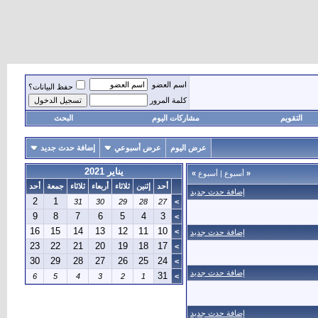
اسم العضو
حفظ البيانات؟
كلمة المرور
التقويم
مشاركات اليوم
البحث
عرض اليوم
عرض أسبوعي
إضافة حدث جديد
يناير 2021
«
أسبوع
|
أسبوع
»
أحد
إثنين
ثلاثاء
أربعاء
ثلاثاء
جمعة
أحد
إضافة حدث جديد
2
1
31
30
29
28
27
>
9
8
7
6
5
4
3
>
16
15
14
13
12
11
10
>
إضافة حدث جديد
23
22
21
20
19
18
17
>
30
29
28
27
26
25
24
>
إضافة حدث جديد
31
6
5
4
3
2
1
>
إضافة حدث جديد