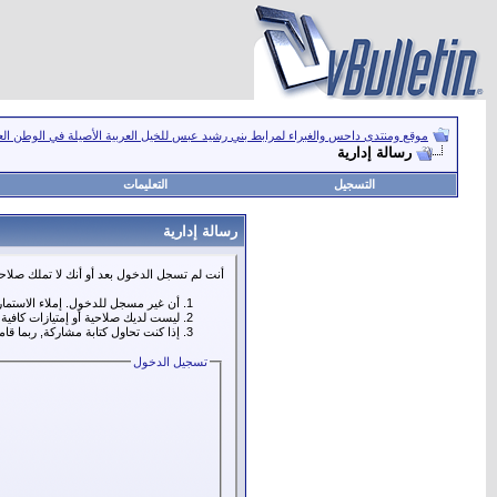
موقع ومنتدى داحس والغبراء لمرابط بني رشيد عبس للخيل العربية الأصيلة في الوطن ال
رسالة إدارية
التسجيل
التعليمات
رسالة إدارية
أنت لم تسجل الدخول بعد أو أنك لا تملك صلاحي
أن غير مسجل للدخول. إملاء الاستما
ليست لديك صلاحية أو إمتيازات كافي
إذا كنت تحاول كتابة مشاركة, ربما قا
تسجيل الدخول