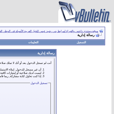
موقع ومنتدى داحس والغبراء لمرابط بني رشيد عبس للخيل العربية الأصيلة في الوطن ال
رسالة إدارية
التسجيل
التعليمات
رسالة إدارية
أنت لم تسجل الدخول بعد أو أنك لا تملك صلاحي
أن غير مسجل للدخول. إملاء الاستما
ليست لديك صلاحية أو إمتيازات كافي
إذا كنت تحاول كتابة مشاركة, ربما قا
تسجيل الدخول