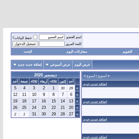
اسم العضو
حفظ البيانات؟
كلمة المرور
التقويم
مشاركات اليوم
البحث
عرض اليوم
عرض أسبوعي
إضافة حدث جديد
ديسمبر 2020
«
أسبوع
|
أسبوع
»
أحد
إثنين
ثلاثاء
أربعاء
ثلاثاء
جمعة
أحد
إضافة حدث جديد
5
4
3
2
1
30
29
>
12
11
10
9
8
7
6
>
19
18
17
16
15
14
13
>
إضافة حدث جديد
26
25
24
23
22
21
20
>
31
30
29
28
27
2
1
>
إضافة حدث جديد
إضافة حدث جديد