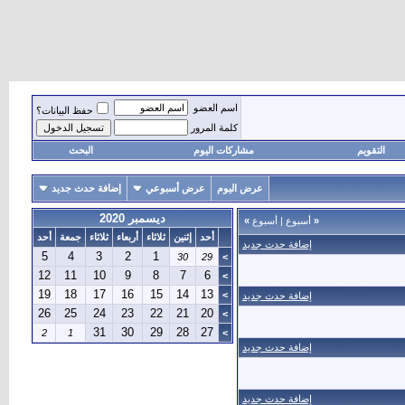
اسم العضو
حفظ البيانات؟
كلمة المرور
التقويم
مشاركات اليوم
البحث
عرض اليوم
عرض أسبوعي
إضافة حدث جديد
ديسمبر 2020
«
أسبوع
|
أسبوع
»
أحد
إثنين
ثلاثاء
أربعاء
ثلاثاء
جمعة
أحد
إضافة حدث جديد
5
4
3
2
1
30
29
>
12
11
10
9
8
7
6
>
19
18
17
16
15
14
13
>
إضافة حدث جديد
26
25
24
23
22
21
20
>
31
30
29
28
27
2
1
>
إضافة حدث جديد
إضافة حدث جديد