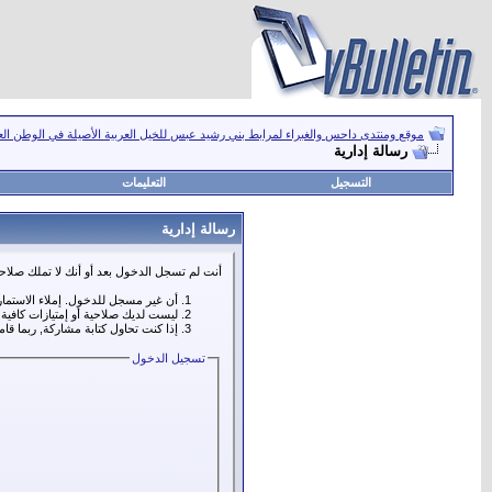
موقع ومنتدى داحس والغبراء لمرابط بني رشيد عبس للخيل العربية الأصيلة في الوطن ال
رسالة إدارية
التسجيل
التعليمات
رسالة إدارية
أنت لم تسجل الدخول بعد أو أنك لا تملك صلاحي
أن غير مسجل للدخول. إملاء الاستما
ليست لديك صلاحية أو إمتيازات كافي
إذا كنت تحاول كتابة مشاركة, ربما قا
تسجيل الدخول