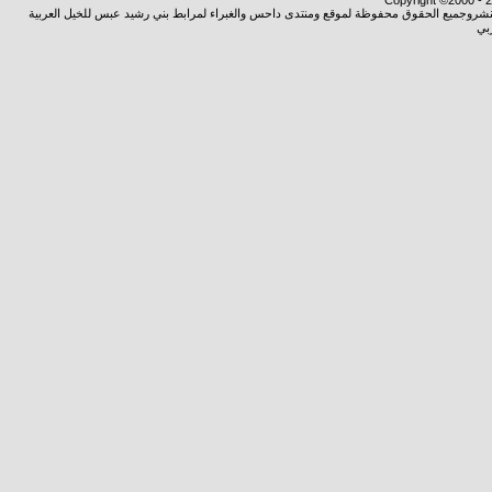
Copyright ©2000 - 20
ة النشروجميع الحقوق محفوظة لموقع ومنتدى داحس والغبراء لمرابط بني رشيد عبس للخيل العربية
بي