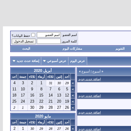
اسم العضو
حفظ البيانات؟
كلمة المرور
التقويم
مشاركات اليوم
البحث
عرض اليوم
عرض أسبوعي
إضافة حدث جديد
أبريل 2020
«
أسبوع
|
أسبوع
»
أحد
إثنين
ثلاثاء
أربعاء
ثلاثاء
جمعة
أحد
إضافة حدث جديد
4
3
2
1
31
30
29
>
11
10
9
8
7
6
5
>
18
17
16
15
14
13
12
>
إضافة حدث جديد
25
24
23
22
21
20
19
>
30
29
28
27
26
2
1
>
إضافة حدث جديد
مايو 2020
أحد
إثنين
ثلاثاء
أربعاء
ثلاثاء
جمعة
أحد
2
1
30
29
28
27
26
>
إضافة حدث جديد